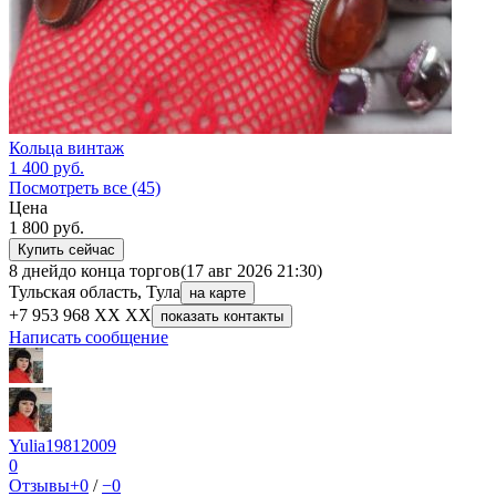
Кольца винтаж
1 400
руб.
Посмотреть все (45)
Цена
1 800
руб.
Купить сейчас
8 дней
до конца торгов
(17 авг 2026 21:30)
Тульская область, Тула
на карте
+7 953 968 XX XX
показать контакты
Написать сообщение
Yulia19812009
0
Отзывы
+0
/
−0