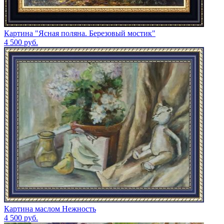
Картина "Ясная поляна. Березовый мостик"
4 500
руб.
Картина маслом Нежность
4 500
руб.