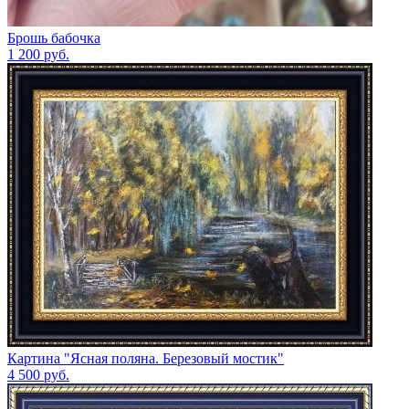
Брошь бабочка
1 200
руб.
Картина "Ясная поляна. Березовый мостик"
4 500
руб.