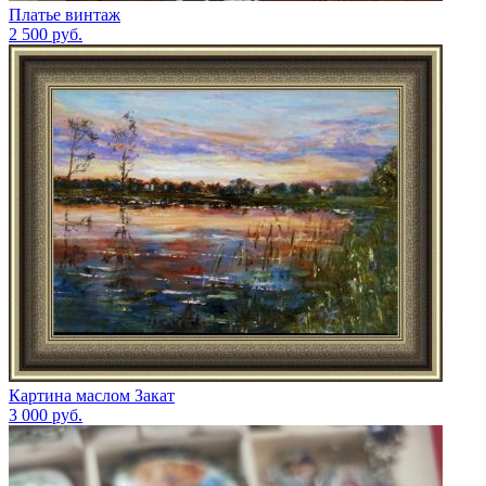
Платье винтаж
2 500
руб.
Картина маслом Закат
3 000
руб.