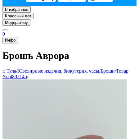
В избранное
Классный лот
Модератору
0
Инфо
Брошь Аврора
г. Тула
/
Ювелирные изделия, бижутерия, часы
/
Броши
/
Товар
№24892145
/