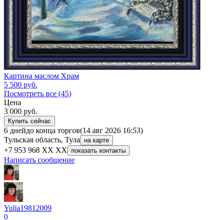
Картина маслом Храм
5 500
руб.
Посмотреть все (45)
Цена
3 000
руб.
Купить сейчас
6 дней
до конца торгов
(14 авг 2026 16:53)
Тульская область, Тула
на карте
+7 953 968 XX XX
показать контакты
Написать сообщение
Yulia19812009
0