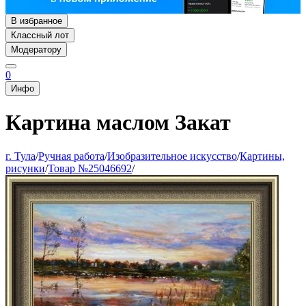
В избранное
Классный лот
Модератору
0
Инфо
Картина маслом Закат
г. Тула
/
Ручная работа
/
Изобразительное искусство
/
Картины,
рисунки
/
Товар №25046692
/