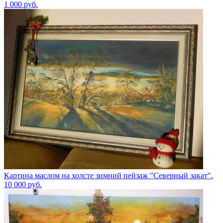
1 000
руб.
Картина маслом на холсте зимний пейзаж "Северный закат".
10 000
руб.