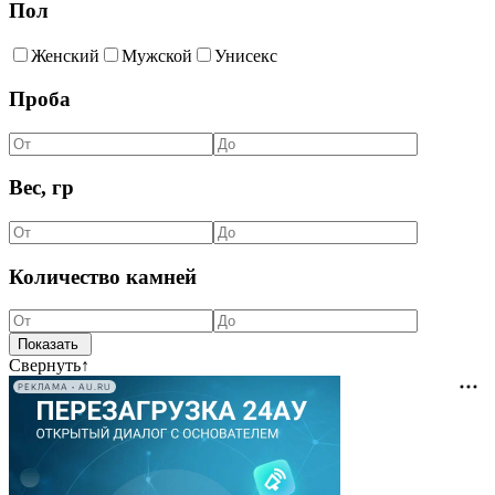
Пол
Женский
Мужской
Унисекс
Проба
Вес, гр
Количество камней
Свернуть
↑
РЕКЛАМА • AU.RU