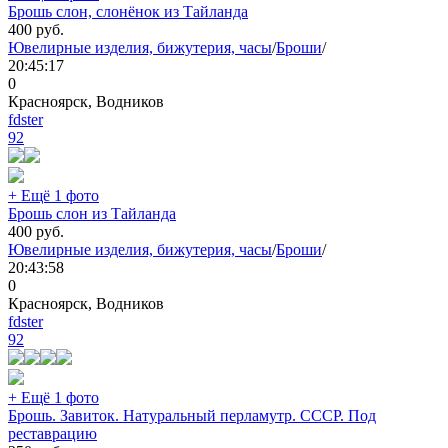
Брошь слон, слонёнок из Тайланда
400
руб.
Ювелирные изделия, бижутерия, часы
/
Броши
/
20:45:17
0
Красноярск, Водников
fdster
92
+ Ещё 1 фото
Брошь слон из Тайланда
400
руб.
Ювелирные изделия, бижутерия, часы
/
Броши
/
20:43:58
0
Красноярск, Водников
fdster
92
+ Ещё 1 фото
Брошь. Завиток. Натуральный перламутр. СССР. Под
реставрацию