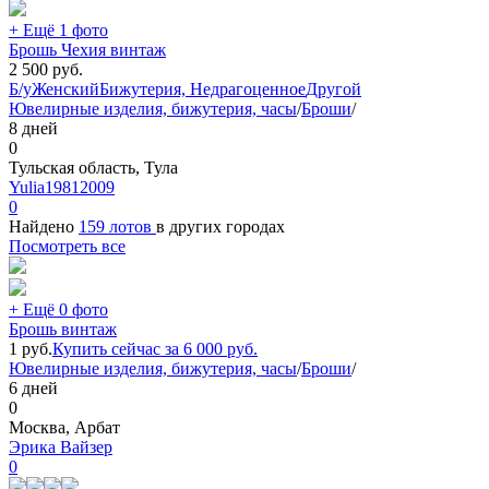
+ Ещё 1 фото
Брошь Чехия винтаж
2 500
руб.
Б/у
Женский
Бижутерия, Недрагоценное
Другой
Ювелирные изделия, бижутерия, часы
/
Броши
/
8 дней
0
Тульская область, Тула
Yulia19812009
0
Найдено
159 лотов
в других городах
Посмотреть все
+ Ещё 0 фото
Брошь винтаж
1
руб.
Купить сейчас за
6 000
руб.
Ювелирные изделия, бижутерия, часы
/
Броши
/
6 дней
0
Москва, Арбат
Эрика Вайзер
0