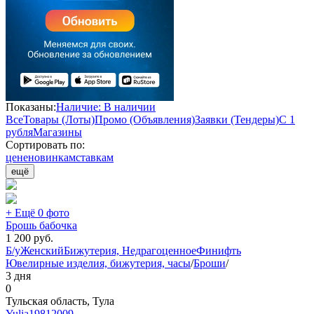
Показаны:
Наличие: В наличии
Все
Товары (Лоты)
Промо (Объявления)
Заявки (Тендеры)
С 1
рубля
Магазины
Сортировать по:
цене
новинкам
ставкам
ещё
+ Ещё 0 фото
Брошь бабочка
1 200
руб.
Б/у
Женский
Бижутерия, Недрагоценное
Финифть
Ювелирные изделия, бижутерия, часы
/
Броши
/
3 дня
0
Тульская область, Тула
Yulia19812009