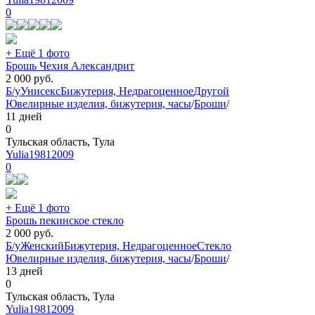
0
+ Ещё 1 фото
Брошь Чехия Александрит
2 000
руб.
Б/у
Унисекс
Бижутерия, Недрагоценное
Другой
Ювелирные изделия, бижутерия, часы
/
Броши
/
11 дней
0
Тульская область, Тула
Yulia19812009
0
+ Ещё 1 фото
Брошь пекинское стекло
2 000
руб.
Б/у
Женский
Бижутерия, Недрагоценное
Стекло
Ювелирные изделия, бижутерия, часы
/
Броши
/
13 дней
0
Тульская область, Тула
Yulia19812009