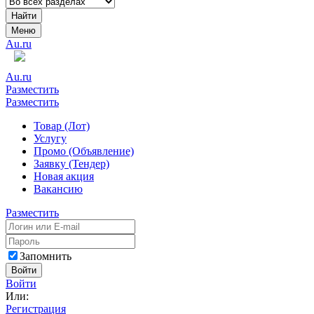
Найти
Меню
Au.ru
Au.ru
Разместить
Разместить
Товар (Лот)
Услугу
Промо (Объявление)
Заявку (Тендер)
Новая акция
Вакансию
Разместить
Запомнить
Войти
Войти
Или:
Регистрация