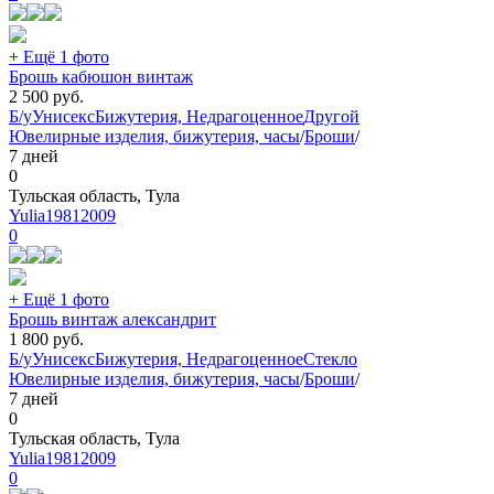
+ Ещё 1 фото
Брошь кабюшон винтаж
2 500
руб.
Б/у
Унисекс
Бижутерия, Недрагоценное
Другой
Ювелирные изделия, бижутерия, часы
/
Броши
/
7 дней
0
Тульская область, Тула
Yulia19812009
0
+ Ещё 1 фото
Брошь винтаж александрит
1 800
руб.
Б/у
Унисекс
Бижутерия, Недрагоценное
Стекло
Ювелирные изделия, бижутерия, часы
/
Броши
/
7 дней
0
Тульская область, Тула
Yulia19812009
0