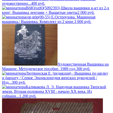
художественно...
400
руб.
ВбЮ/ozЮ(5092393) Школа вышивки к-кт из 2-х
книг: Вышивка лентами + Вышитые цветы
2 000
руб.
озр,вбр(00-55) Е.Остроухова. Машинная
вышивка./ Вышивка. Комплект из 2 книг.
3 000
руб.
Художественная Вышивка на
Машине. Методическое пособие. 1989 год.
300
руб.
Лютвинская Е. (редакция) - Вышивка по шелку
и бархату / Серия: Энциклопедия женских рукоделий /
Изд...
300
руб.
Калмыкова Л. Э. Народная вышивка Тверской
земли. Вторая половина XVIII - начало XX века. Из
собрани...
1 200
руб.