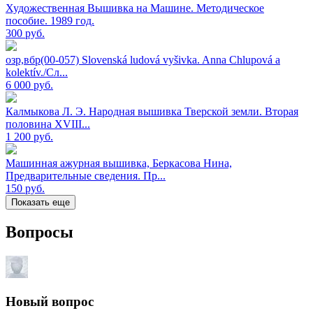
Художественная Вышивка на Машине. Методическое
пособие. 1989 год.
300
руб.
озр,вбр(00-057) Slovenská ludová vyšivka. Anna Chlupová a
kolektív./Сл...
6 000
руб.
Калмыкова Л. Э. Народная вышивка Тверской земли. Вторая
половина XVIII...
1 200
руб.
Машинная ажурная вышивка, Беркасова Нина,
Предварительные сведения. Пр...
150
руб.
Показать еще
Вопросы
Новый вопрос