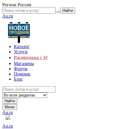
Регион
Россия
Найти
Au.ru
Каталог
Услуги
Распродажа с 1
₽
Магазины
Форум
Помощь
Блог
Найти
Меню
Au.ru
Au.ru