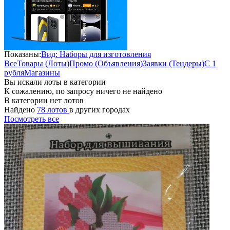
Показаны:
Вид: Наборы для изготовления
Все
Товары (Лоты)
Промо (Объявления)
Заявки (Тендеры)
С 1
рубля
Магазины
Вы искали лоты в категории
К сожалению, по запросу ничего не найдено
В категории нет лотов
Найдено
78 лотов
в других городах
Посмотреть все