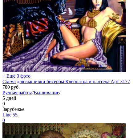
+ Ещё 0 фото
Схема для вышивки бисером Клеопатра и пантера Арт 3177
780
руб.
Ручная работа
/
Вышивание
/
5 дней
0
Зарубежье
Line 55
0