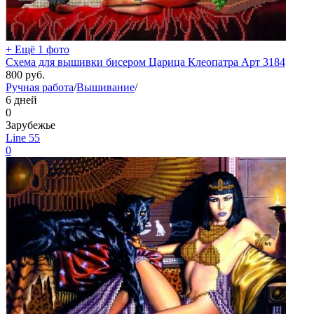
+ Ещё 1 фото
Схема для вышивки бисером Царица Клеопатра Арт 3184
800
руб.
Ручная работа
/
Вышивание
/
6 дней
0
Зарубежье
Line 55
0