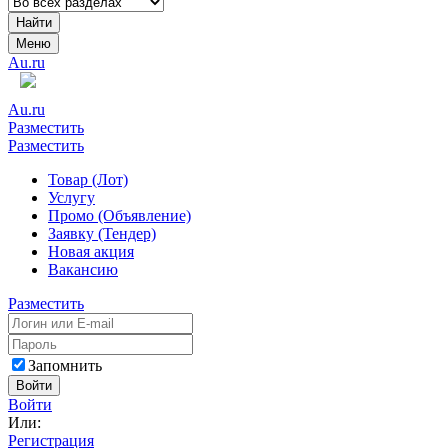
Найти
Меню
Au.ru
Au.ru
Разместить
Разместить
Товар (Лот)
Услугу
Промо (Объявление)
Заявку (Тендер)
Новая акция
Вакансию
Разместить
Запомнить
Войти
Войти
Или:
Регистрация