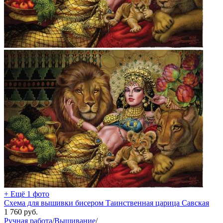
+ Ещё 1 фото
Схема для вышивки бисером Таинственная царица Савская
1 760
руб.
Ручная работа
/
Вышивание
/