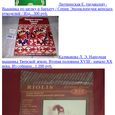
Лютвинская Е. (редакция) -
Вышивка по шелку и бархату / Серия: Энциклопедия женских
рукоделий / Изд...
300
руб.
Калмыкова Л. Э. Народная
вышивка Тверской земли. Вторая половина XVIII - начало XX
века. Из собрани...
1 200
руб.