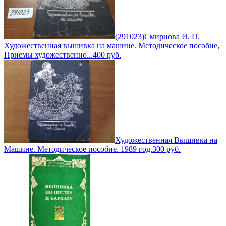
(291023)Смирнова И. П.
Художественная вышивка на машине. Методическое пособие,
Приемы художественно...
400
руб.
Художественная Вышивка на
Машине. Методическое пособие. 1989 год.
300
руб.