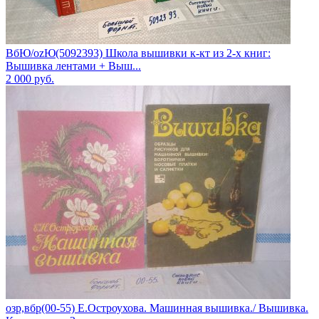
ВбЮ/ozЮ(5092393) Школа вышивки к-кт из 2-х книг:
Вышивка лентами + Выш...
2 000
руб.
озр,вбр(00-55) Е.Остроухова. Машинная вышивка./ Вышивка.