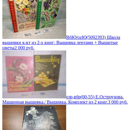
ВбЮ/ozЮ(5092393) Школа
вышивки к-кт из 2-х книг: Вышивка лентами + Вышитые
цветы
2 000
руб.
озр,вбр(00-55) Е.Остроухова.
Машинная вышивка./ Вышивка. Комплект из 2 книг.
3 000
руб.