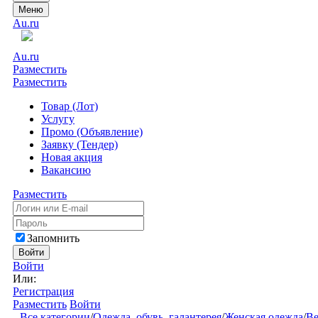
Меню
Au.ru
Au.ru
Разместить
Разместить
Товар (Лот)
Услугу
Промо (Объявление)
Заявку (Тендер)
Новая акция
Вакансию
Разместить
Запомнить
Войти
Войти
Или:
Регистрация
Разместить
Войти
Все категории
/
Одежда, обувь, галантерея
/
Женская одежда
/
Ве