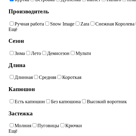
Производитель
Ручная работа
Snow Image
Zara
Снежная Королева
Ещё
Сезон
Зима
Лето
Демисезон
Мульти
Длина
Длинная
Средняя
Короткая
Капюшон
Есть капюшон
Без капюшона
Высокий воротник
Застежка
Молния
Пуговицы
Крючки
Ещё