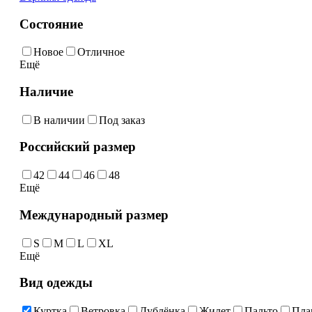
Состояние
Новое
Отличное
Ещё
Наличие
В наличии
Под заказ
Российский размер
42
44
46
48
Ещё
Международный размер
S
M
L
XL
Ещё
Вид одежды
Куртка
Ветровка
Дублёнка
Жилет
Пальто
Пл