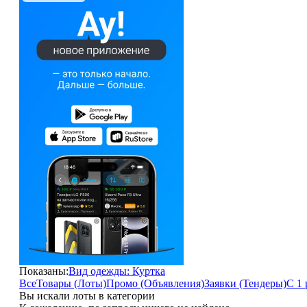
Показаны:
Вид одежды: Куртка
Все
Товары (Лоты)
Промо (Объявления)
Заявки (Тендеры)
С 1 
Вы искали лоты в категории