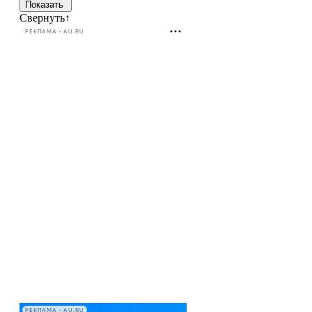
Свернуть
↑
РЕКЛАМА • AU.RU
РЕКЛАМА • AU.RU