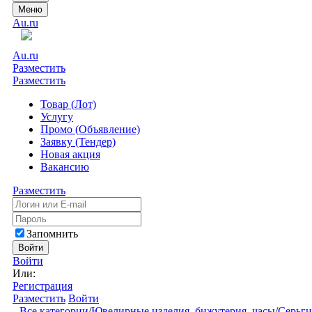
Меню
Au.ru
Au.ru
Разместить
Разместить
Товар (Лот)
Услугу
Промо (Объявление)
Заявку (Тендер)
Новая акция
Вакансию
Разместить
Запомнить
Войти
Войти
Или:
Регистрация
Разместить
Войти
Все категории
/
Ювелирные изделия, бижутерия, часы
/
Серьги