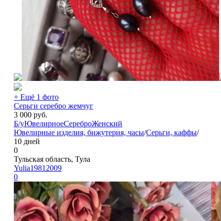
+ Ещё 1 фото
Серьги серебро жемчуг
3 000
руб.
Б/у
Ювелирное
Серебро
Женский
Ювелирные изделия, бижутерия, часы
/
Серьги, каффы
/
10 дней
0
Тульская область, Тула
Yulia19812009
0