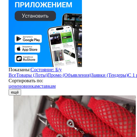
Показаны:
Состояние: Б/у
Все
Товары (Лоты)
Промо (Объявления)
Заявки (Тендеры)
С 1 
Сортировать по:
цене
новинкам
ставкам
ещё