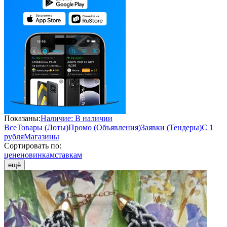
Показаны:
Наличие: В наличии
Все
Товары (Лоты)
Промо (Объявления)
Заявки (Тендеры)
С 1
рубля
Магазины
Сортировать по:
цене
новинкам
ставкам
ещё