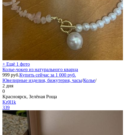
+ Ещё 1 фото
Колье-чокер из натурального кварца
999
руб.
Купить сейчас за
1 000
руб.
Ювелирные изделия, бижутерия, часы
/
Колье
/
2 дня
0
Красноярск, Зелёная Роща
Kr0l1k
339