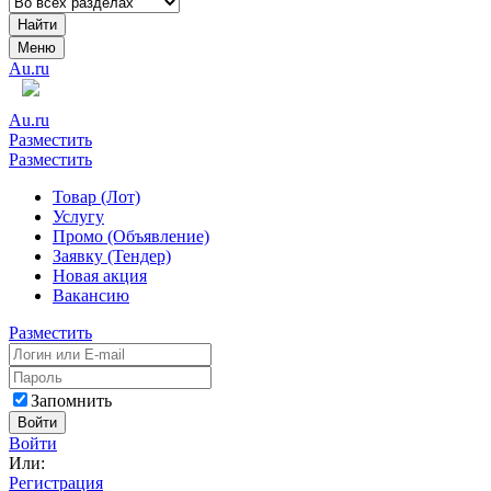
Найти
Меню
Au.ru
Au.ru
Разместить
Разместить
Товар (Лот)
Услугу
Промо (Объявление)
Заявку (Тендер)
Новая акция
Вакансию
Разместить
Запомнить
Войти
Войти
Или:
Регистрация