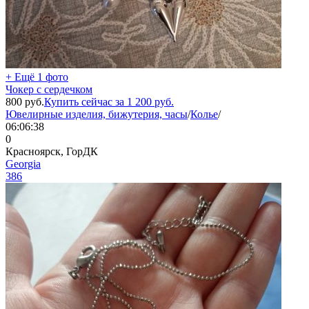
+ Ещё 1 фото
Чокер с сердечком
800
руб.
Купить сейчас за
1 200
руб.
Ювелирные изделия, бижутерия, часы
/
Колье
/
06:06:38
0
Красноярск, ГорДК
Georgia
386