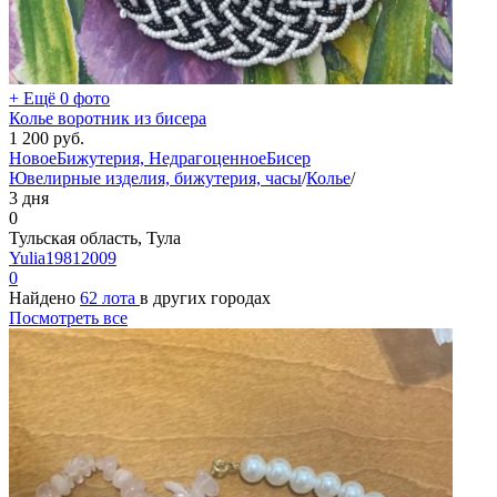
+ Ещё 0 фото
Колье воротник из бисера
1 200
руб.
Новое
Бижутерия, Недрагоценное
Бисер
Ювелирные изделия, бижутерия, часы
/
Колье
/
3 дня
0
Тульская область, Тула
Yulia19812009
0
Найдено
62 лота
в других городах
Посмотреть все