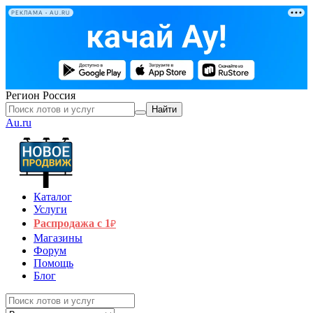
РЕКЛАМА • AU.RU
Регион
Россия
Найти
Au.ru
Каталог
Услуги
Распродажа с 1
₽
Магазины
Форум
Помощь
Блог