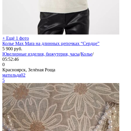
+ Ещё 1 фото
Колье Max Mara на длинных цепочках “Сердце”
5 900
руб.
Ювелирные изделия, бижутерия, часы
/
Колье
/
05:52:46
0
Красноярск, Зелёная Роща
матильда02
5