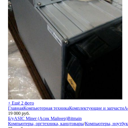
+ Ещё 2 фото
ГлавнаяКомпьютерная техникаКомплектующие и запчастиАсик
19 000
руб.
Б/у
ASIC Miner (Асик Майнер)
Bitmain
Компьютеры, оргтехника, канцтовары
/
Компьютеры, ноутбук