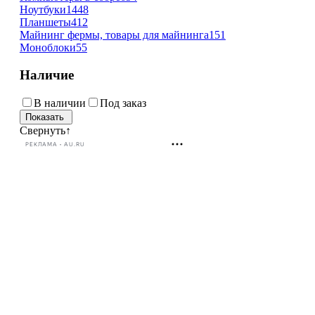
Ноутбуки
1448
Планшеты
412
Майнинг фермы, товары для майнинга
151
Моноблоки
55
Наличие
В наличии
Под заказ
Свернуть
↑
РЕКЛАМА • AU.RU