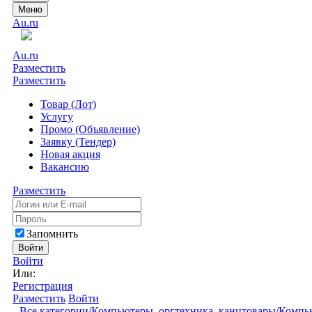
Меню
Au.ru
Au.ru
Разместить
Разместить
Товар (Лот)
Услугу
Промо (Объявление)
Заявку (Тендер)
Новая акция
Вакансию
Разместить
Запомнить
Войти
Войти
Или:
Регистрация
Разместить
Войти
Все категории
/
Компьютеры, оргтехника, канцтовары
/
Компью