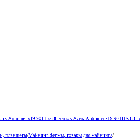
 Antminer s19 90TH/s 88 чипов Асик Antminer s19 90TH/s 88 ч
и, планшеты
/
Майнинг фермы, товары для майнинга
/