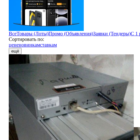
Все
Товары (Лоты)
Промо (Объявления)
Заявки (Тендеры)
С 1 
Сортировать по:
цене
новинкам
ставкам
ещё