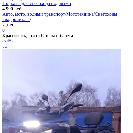
Подкаты для снегохода под лыжи
4 900
руб.
Авто, мото, водный транспорт
/
Мототехника
/
Снегоходы,
квадроциклы
/
2 дня
0
Красноярск, Театр Оперы и балета
cz452
85