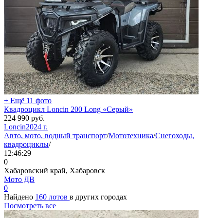
+ Ещё 11 фото
Квадроцикл Loncin 200 Long «Серый»
224 990
руб.
Loncin
2024 г.
Авто, мото, водный транспорт
/
Мототехника
/
Снегоходы,
квадроциклы
/
12:46:29
0
Хабаровский край, Хабаровск
Мото ДВ
0
Найдено
160 лотов
в других городах
Посмотреть все