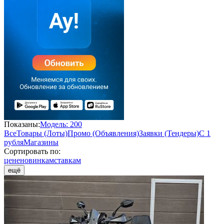
Показаны:
Модель: 200
Все
Товары (Лоты)
Промо (Объявления)
Заявки (Тендеры)
С 1
рубля
Магазины
Сортировать по:
цене
новинкам
ставкам
ещё