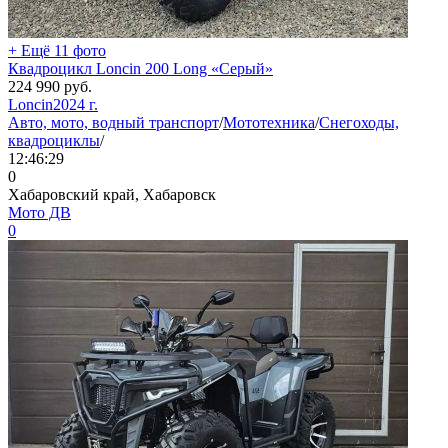
+ Ещё 11 фото
Квадроцикл Loncin 200 Long «Серый»
224 990
руб.
Loncin
2024 г.
Авто, мото, водный транспорт
/
Мототехника
/
Снегоходы,
квадроциклы
/
12:46:29
0
Хабаровский край, Хабаровск
Мото ДВ
0