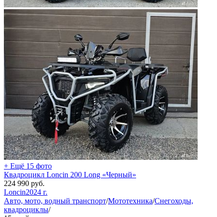
+ Ещё 15 фото
Квадроцикл Loncin 200 Long «Черный»
224 990
руб.
Loncin
2024 г.
Авто, мото, водный транспорт
/
Мототехника
/
Снегоходы,
квадроциклы
/