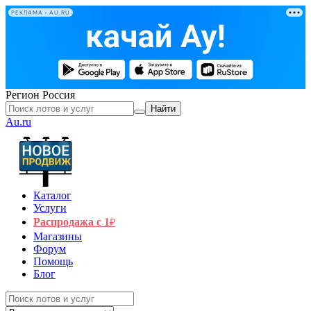
РЕКЛАМА • AU.RU
Регион
Россия
Найти
Au.ru
Каталог
Услуги
Распродажа с 1
₽
Магазины
Форум
Помощь
Блог