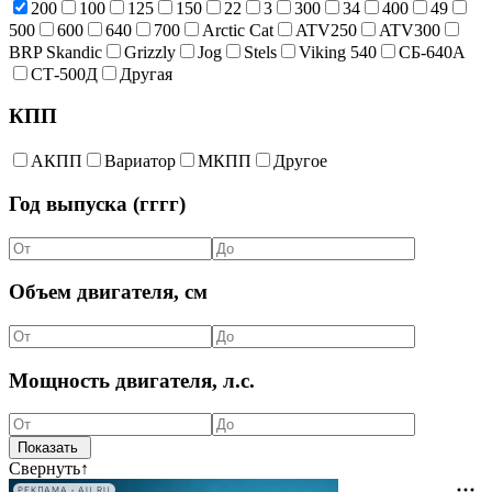
200
100
125
150
22
3
300
34
400
49
500
600
640
700
Arctic Cat
ATV250
ATV300
BRP Skandic
Grizzly
Jog
Stels
Viking 540
СБ-640А
СТ-500Д
Другая
КПП
АКПП
Вариатор
МКПП
Другое
Год выпуска (гггг)
Объем двигателя, см
Мощность двигателя, л.с.
Свернуть
↑
РЕКЛАМА • AU.RU