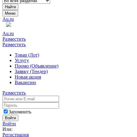
Найти
Меню
Au.ru
Au.ru
Разместить
Разместить
Товар (Лот)
Услугу
Промо (Объявление)
Заявку (Тендер)
Новая акция
Вакансию
Разместить
Запомнить
Войти
Войти
Или:
Регистрация