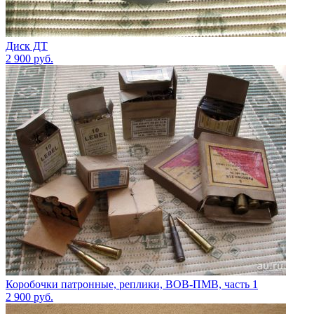
Диск ДТ
2 900
руб.
Коробочки патронные, реплики, ВОВ-ПМВ, часть 1
2 900
руб.