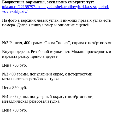
Бюджетные варианты, эксклюзив смотрите тут:
tula.au.ru/22158797-makety-shashek-trotilovyh-rkka-sssr-period-
vov-ekskljuziv/
На фото в верхних левых углах и нижних правых углах есть
номера. Далее я пишу номер и описание с ценой.
№2
Ранняя, 400 грамм. Слева "новая", справа с потёртостями.
Внутри дерево. Резьбовой втулки нет. Можно просверлить и
нарезать резьбу прямо в дереве.
Цена 750 руб.
№3
400 грамм, популярный окрас, с потёртостями,
металлическая резьбовая втулка.
Цена 850 руб.
№4
200 грамм, популярный окрас, с потёртостями,
металлическая резьбовая втулка.
Цена 750 руб.