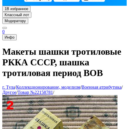
1
В избранное
Классный лот
Модератору
0
Инфо
Макеты шашки тротиловые
РККА СССР, шашка
тротиловая период ВОВ
г. Тула
/
Коллекционирование, моделизм
/
Военная атрибутика
/
Другое
/
Товар №22158781
/