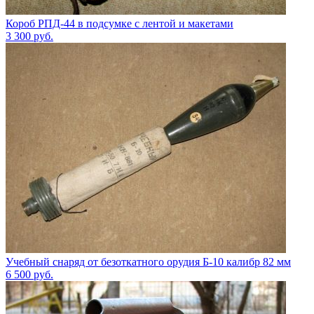
Короб РПД-44 в подсумке с лентой и макетами
3 300
руб.
Учебный снаряд от безоткатного орудия Б-10 калибр 82 мм
6 500
руб.