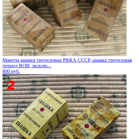
Макеты шашки тротиловые РККА СССР, шашка тротиловая
период ВОВ, эксклю...
800
руб.