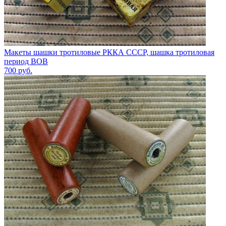
Макеты шашки тротиловые РККА СССР, шашка тротиловая
период ВОВ
700
руб.