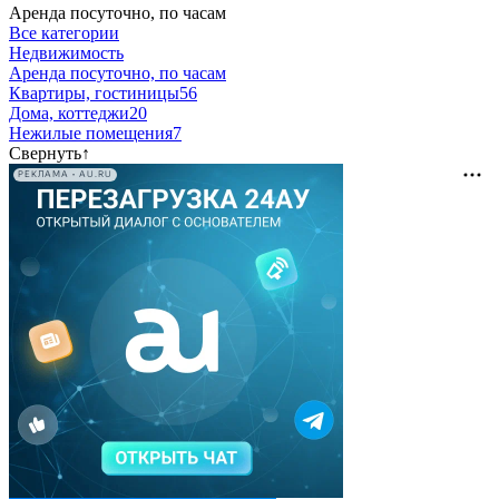
Аренда посуточно, по часам
Все категории
Недвижимость
Аренда посуточно, по часам
Квартиры, гостиницы
56
Дома, коттеджи
20
Нежилые помещения
7
Свернуть
↑
РЕКЛАМА • AU.RU