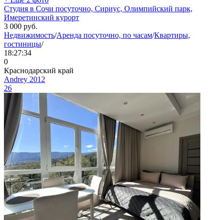
Студия в Сочи посуточно, Сириус, Олимпийский парк,
Имеретинский курорт
3 000
руб.
Недвижимость
/
Аренда посуточно, по часам
/
Квартиры,
гостиницы
/
18:27:34
0
Краснодарский край
Andrey 2012
26