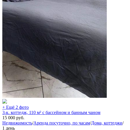
+ Ещё 2 фото
3-к. коттедж, 110 м² с бассейном и банным чаном
15 000
руб.
Недвижимость
/
Аренда посуточно, по часам
/
Дома, коттеджи
/
1 день