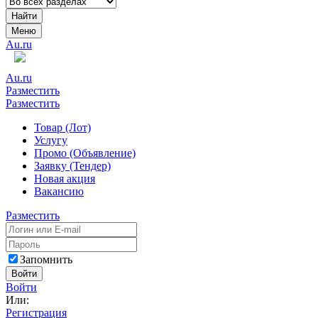
Найти
Меню
Au.ru
Au.ru
Разместить
Разместить
Товар (Лот)
Услугу
Промо (Объявление)
Заявку (Тендер)
Новая акция
Вакансию
Разместить
Запомнить
Войти
Войти
Или:
Регистрация