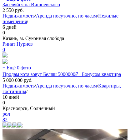
Заселяйся на Вишневского
2 550
руб.
Недвижимость
/
Аренда посуточно, по часам
/
Нежилые
помещения
/
6 дней
0
Казань, м. Суконная слобода
Ринат Нуриев
0
+ Ещё 0 фото
Продам кота зовут Беляш 5000000₽ . Бонусом квартира
5 000 000
руб.
Недвижимость
/
Аренда посуточно, по часам
/
Квартиры,
гостиницы
/
10 дней
0
Красноярск, Солнечный
рол
82