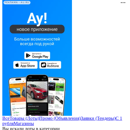
РЕКЛАМА • AU.RU
Все
Товары (Лоты)
Промо (Объявления)
Заявки (Тендеры)
С 1
рубля
Магазины
Вы искали лоты в категории