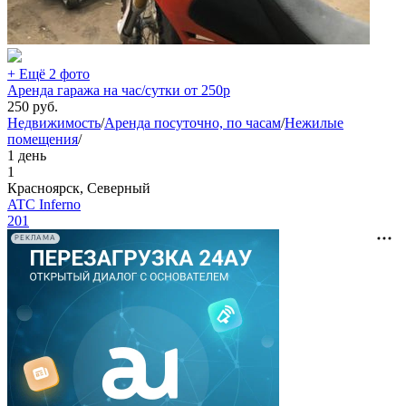
+ Ещё 2 фото
Аренда гаража на час/сутки от 250р
250
руб.
Недвижимость
/
Аренда посуточно, по часам
/
Нежилые
помещения
/
1 день
1
Красноярск, Северный
ATC Inferno
201
РЕКЛАМА