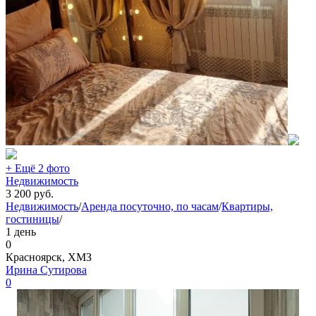
+ Ещё 2 фото
Недвижимость
3 200
руб.
Недвижимость
/
Аренда посуточно, по часам
/
Квартиры,
гостиницы
/
1 день
0
Красноярск, ХМЗ
Ирина Сутирова
0