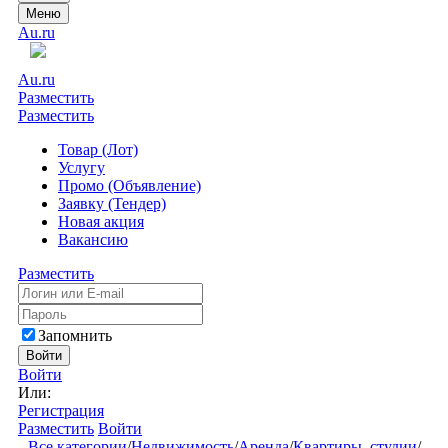
Меню
Au.ru
Au.ru
Разместить
Разместить
Товар (Лот)
Услугу
Промо (Объявление)
Заявку (Тендер)
Новая акция
Вакансию
Разместить
Запомнить
Войти
Войти
Или:
Регистрация
Разместить
Войти
Все категории
/
Недвижимость
/
Аренда
/
Квартиры, студии
/