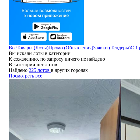
Все
Товары (Лоты)
Промо (Объявления)
Заявки (Тендеры)
С 1 
Вы искали лоты в категории
К сожалению, по запросу ничего не найдено
В категории нет лотов
Найдено
225 лотов
в других городах
Посмотреть все