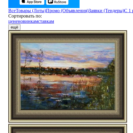
Все
Товары (Лоты)
Промо (Объявления)
Заявки (Тендеры)
С 1 
Сортировать по:
цене
новинкам
ставкам
ещё