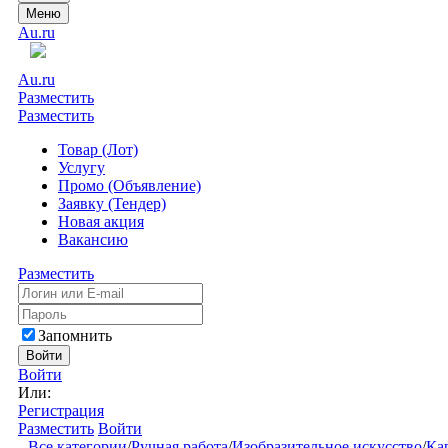
Меню
Au.ru
Au.ru
Разместить
Разместить
Товар (Лот)
Услугу
Промо (Объявление)
Заявку (Тендер)
Новая акция
Вакансию
Разместить
Запомнить
Войти
Войти
Или:
Регистрация
Разместить
Войти
Все категории
/
Ручная работа
/
Изобразительное искусство
/
Ка