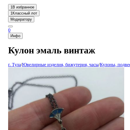
1
В избранное
1
Классный лот
Модератору
0
Инфо
Кулон эмаль винтаж
г. Тула
/
Ювелирные изделия, бижутерия, часы
/
Кулоны, подве