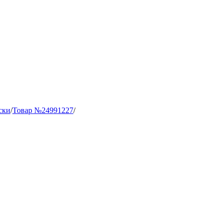
ски
/
Товар №24991227
/