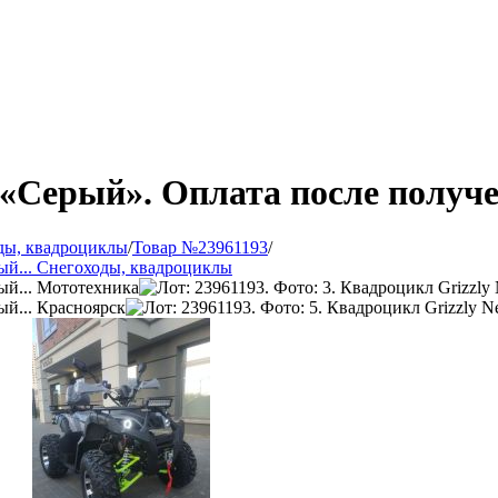
 «Серый». Оплата после получ
ды, квадроциклы
/
Товар №23961193
/