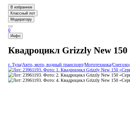
В избранное
Классный лот
Модератору
0
Инфо
Квадроцикл Grizzly New 150
г. Тула
/
Авто, мото, водный транспорт
/
Мототехника
/
Снегохо