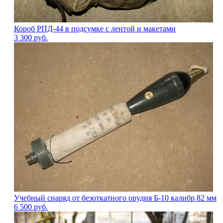
Короб РПД-44 в подсумке с лентой и макетами
3 300
руб.
Учебный снаряд от безоткатного орудия Б-10 калибр 82 мм
6 500
руб.