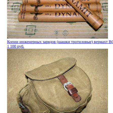
Копии инженерных зарядов (шашки тротиловые) вермахт ВО
1 100
руб.