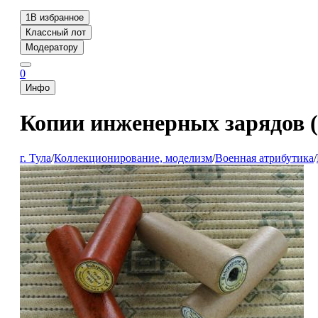
1
В избранное
Классный лот
Модератору
0
Инфо
Копии инженерных зарядов 
г. Тула
/
Коллекционирование, моделизм
/
Военная атрибутика
/